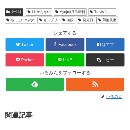
女性誌
Lil かんさい
Myojo4月号増刊
Travis Japan
ちっこいMyojo
キンプリ
値段
発売日
菊池風磨
シェアする
Twitter
Facebook
はてブ
Pocket
LINE
コピー
いるみんをフォローする
いるみん
関連記事