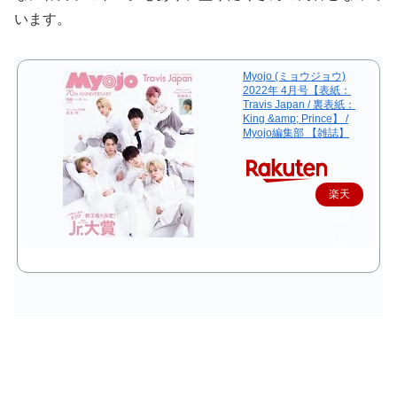
います。
Myojo (ミョウジョウ)
2022年 4月号【表紙：
Travis Japan / 裏表紙：
King &amp; Prince】 /
Myojo編集部 【雑誌】
楽天
で購
入