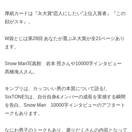
厚紙カードは『Jr.大賞“恋人にしたい”上位入賞者』『この
顔がスキ』。
W袋とじは第28回 あなたが選ぶJr.大賞が全21ページあり
ます。
Snow Man写真館 岩本 照さんや10000字インタビュー
髙橋海人さん。
キンプリは、カッコいい男の本質について語る!、
SixTONESは、自分自身&メンバーの成長を実感する瞬間
を告白、Snow Man 10000字インタビューのアフタート
ークもあります。
なにわ男子のトークもあり、盛りだくさんの内容となって