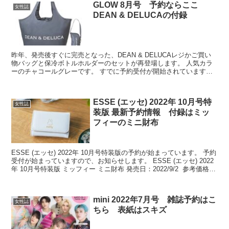
GLOW 8月号 予約ならここ
女性誌
DEAN & DELUCAの付録
昨年、発売後すぐに完売となった、DEAN & DELUCAレジかご買い
物バッグと保冷ボトルホルダーのセットが再登場します。 人気カラ
ーのチャコールグレーです。 すでに予約受付が開始されています。
簡単にまとめました。 参考にどうぞ。 GLO...
ESSE (エッセ) 2022年 10月号特
女性誌
装版 最新予約情報 付録はミッ
フィーのミニ財布
ESSE (エッセ) 2022年 10月号特装版の予約が始まっています。 予約
受付が始まっていますので、お知らせします。 ESSE (エッセ) 2022
年 10月号特装版 ミッフィー ミニ財布 発売日：2022/9/2 参考価格：
1040...
mini 2022年7月号 雑誌予約はこ
女性誌
ちら 表紙はスキズ