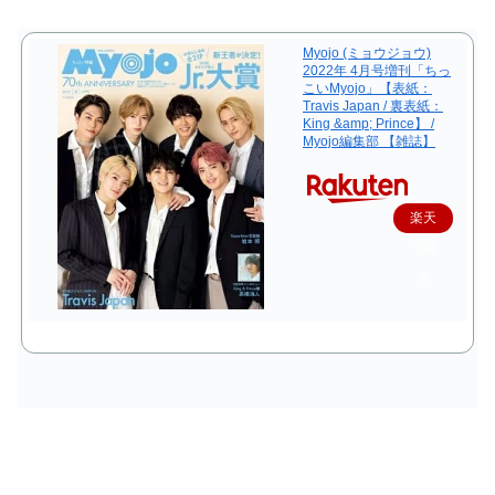
Myojo (ミョウジョウ)
2022年 4月号増刊「ちっ
こいMyojo」【表紙：
Travis Japan / 裏表紙：
King &amp; Prince】 /
Myojo編集部 【雑誌】
楽天
で購
入