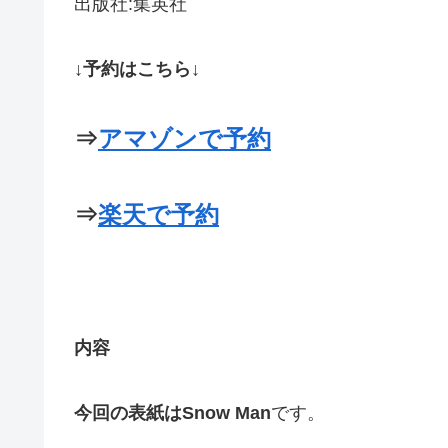
出版社:集英社
↓予約はこちら↓
⇒
アマゾンで予約
⇒
楽天で予約
内容
今回の表紙はSnow Man
です。