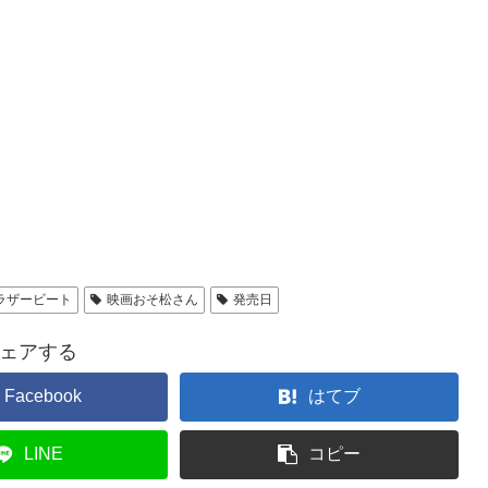
ラザービート
映画おそ松さん
発売日
ェアする
Facebook
はてブ
LINE
コピー