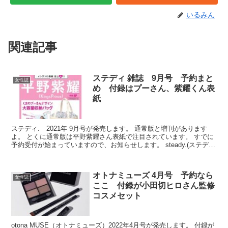
いるみん
関連記事
ステディ 雑誌 9月号 予約まと
女性誌
め 付録はプーさん、紫耀くん表
紙
ステディ. 2021年 9月号が発売します。 通常版と増刊があります
よ。 とくに通常版は平野紫耀さん表紙で注目されています。 すでに
予約受付が始まっていますので、お知らせします。 steady.(ステデ
ィ.) 2021年 9月号 発売予定日...
オトナミューズ 4月号 予約なら
女性誌
ここ 付録が小田切ヒロさん監修
コスメセット
otona MUSE（オトナミューズ）2022年4月号が発売します。 付録が