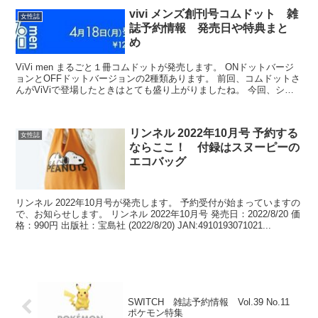
vivi メンズ創刊号コムドット 雑
女性誌
誌予約情報 発売日や特典まと
め
ViVi men まるごと１冊コムドットが発売します。 ONドットバージ
ョンとOFFドットバージョンの2種類あります。 前回、コムドットさ
んがViViで登場したときはとても盛り上がりましたね。 今回、ショ
ップ別の特典などもありますので、注目...
リンネル 2022年10月号 予約する
女性誌
ならここ！ 付録はスヌーピーの
エコバッグ
リンネル 2022年10月号が発売します。 予約受付が始まっていますの
で、お知らせします。 リンネル 2022年10月号 発売日：2022/8/20 価
格：990円 出版社：宝島社 (2022/8/20) JAN:4910193071021...
SWITCH 雑誌予約情報 Vol.39 No.11
ポケモン特集