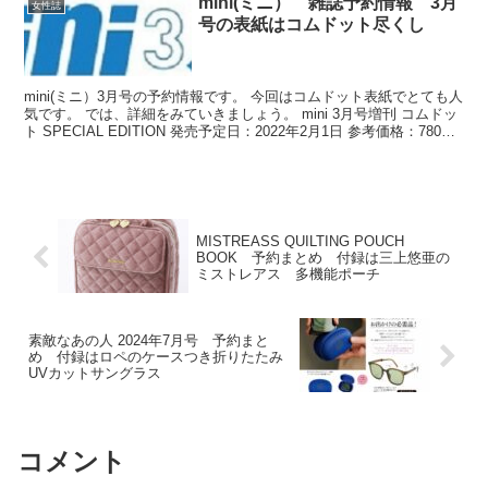
mini(ミニ） 雑誌予約情報 3月
女性誌
号の表紙はコムドット尽くし
mini(ミニ）3月号の予約情報です。 今回はコムドット表紙でとても人
気です。 では、詳細をみていきましょう。 mini 3月号増刊 コムドッ
ト SPECIAL EDITION 発売予定日：2022年2月1日 参考価格：780円
出版社名：...
MISTREASS QUILTING POUCH
BOOK 予約まとめ 付録は三上悠亜の
ミストレアス 多機能ポーチ
素敵なあの人 2024年7月号 予約まと
め 付録はロペのケースつき折りたたみ
UVカットサングラス
コメント