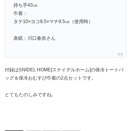
持ち手43㎝
巾着：
タテ10×ヨコ8.5×マチ9.5㎝（使用時）
表紙：川口春奈さん
付録はSNIDEL HOME[スナイデルホーム]の保冷トートバ
ッグ＆保冷おむすび巾着の2点セットです。
とてもたのしみですね。