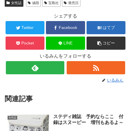
女性誌
値段
宝島社
発売日
シェアする
Twitter
Facebook
はてブ
Pocket
LINE
コピー
いるみんをフォローする
いるみん
関連記事
ステディ雑誌 予約ならここ 付
女性誌
録はスヌーピー 増刊もあるよ～