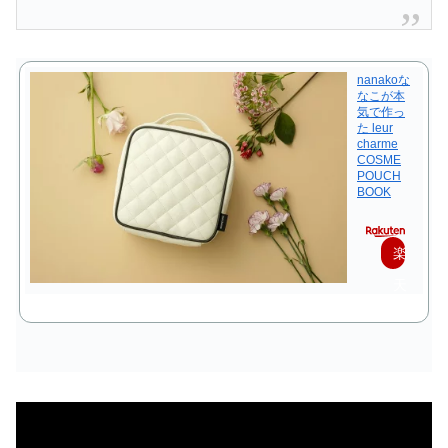
nanakoな
なこが本
気で作っ
た leur
charme
COSME
POUCH
BOOK
楽
天
で
購
入