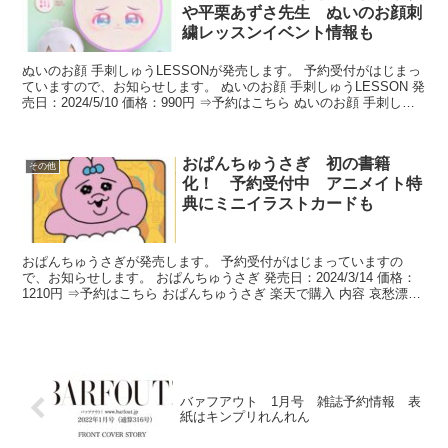
や平栗あずさ先生 ぬいのお顔刺
繍レッスンイベント情報も
ぬいのお顔 手刺しゅうLESSONが発売します。 予約受付がはじまっ
ていますので、お知らせします。 ぬいのお顔 手刺しゅうLESSON 発
売日：2024/5/10 価格：990円 ⇒予約はこちら ぬいのお顔 手刺しゅ
うLESSON （My ...
おぱんちゅうさぎ 初の書籍
その他
化！ 予約受付中 アニメイト特
典にミニイラストカードも
おぱんちゅうさぎが発売します。 予約受付がはじまっていますの
で、お知らせします。 おぱんちゅうさぎ 発売日：2024/3/14 価格：
1210円 ⇒予約はこちら おぱんちゅうさぎ 楽天で購入 内容 哀愁漂う
しょんぼり姿に共感が集まる「おぱん...
バァフアウト 1月号 雑誌予約情報 表
紙はキンプリれんれん