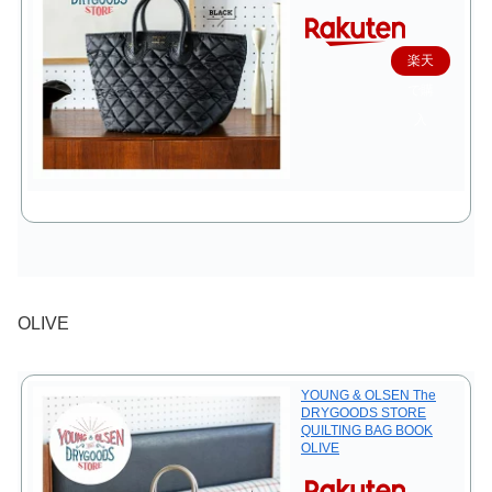
楽天
で購
入
OLIVE
YOUNG & OLSEN The
DRYGOODS STORE
QUILTING BAG BOOK
OLIVE