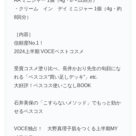
AA ミニジャー 1個（4g・8〜12回分）
・クリーム イン デイ ミニジャー 1個（4g・約
8回分）
［内容］
信頼度No.1！
2024上半期 VOCEベストコスメ
受賞コスメ塗り比べ、長井かおり先生の旬顔にな
れる「ベスコス“買い足しデッキ”」etc.
大好評！ベスコス使いこなしBOOK
石井美保の「こすらないメソッド」でもっと効か
せるベスコス
VOCE独占！ 大野真理子肌をつくる上半期MY