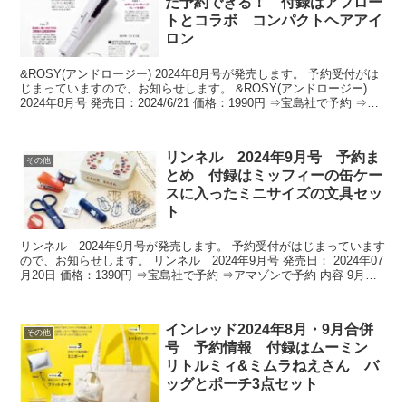
だ予約できる！ 付録はアフロー
トとコラボ コンパクトヘアアイ
ロン
&ROSY(アンドロージー) 2024年8月号が発売します。 予約受付がは
じまっていますので、お知らせします。 &ROSY(アンドロージー)
2024年8月号 発売日：2024/6/21 価格：1990円 ⇒宝島社で予約 ⇒ア
マゾンで予約 ...
リンネル 2024年9月号 予約ま
その他
とめ 付録はミッフィーの缶ケー
スに入ったミニサイズの文具セッ
ト
リンネル 2024年9月号が発売します。 予約受付がはじまっています
ので、お知らせします。 リンネル 2024年9月号 発売日： 2024年07
月20日 価格：1390円 ⇒宝島社で予約 ⇒アマゾンで予約 内容 9月号
の付録は、ミッフィーの...
インレッド2024年8月・9月合併
その他
号 予約情報 付録はムーミン
リトルミィ&ミムラねえさん バ
ッグとポーチ3点セット