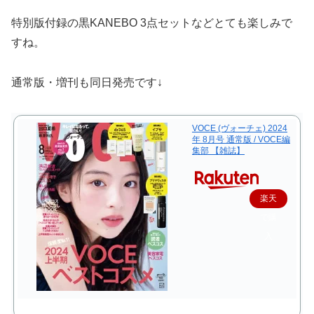
特別版付録の黒KANEBO 3点セットなどとても楽しみで
すね。
通常版・増刊も同日発売です↓
VOCE (ヴォーチェ) 2024
年 8月号 通常版 / VOCE編
集部 【雑誌】
楽天
で購
入