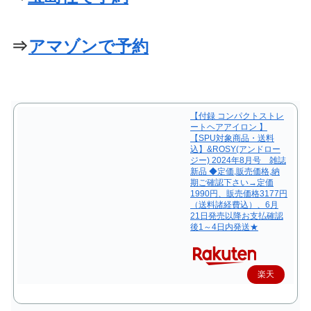
⇒
アマゾンで予約
【付録 コンパクトストレ
ートヘアアイロン 】
【SPU対象商品・送料
込】&ROSY(アンドロー
ジー) 2024年8月号 雑誌
新品 ◆定価,販売価格,納
期ご確認下さい→定価
1990円、販売価格3177円
（送料諸経費込）、6月
21日発売以降お支払確認
後1～4日内発送★
楽天
で購