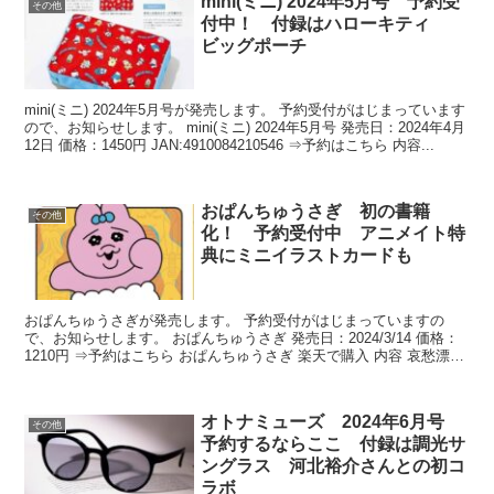
mini(ミニ) 2024年5月号 予約受
その他
付中！ 付録はハローキティ
ビッグポーチ
mini(ミニ) 2024年5月号が発売します。 予約受付がはじまっています
ので、お知らせします。 mini(ミニ) 2024年5月号 発売日：2024年4月
12日 価格：1450円 JAN:4910084210546 ⇒予約はこちら 内容...
おぱんちゅうさぎ 初の書籍
その他
化！ 予約受付中 アニメイト特
典にミニイラストカードも
おぱんちゅうさぎが発売します。 予約受付がはじまっていますの
で、お知らせします。 おぱんちゅうさぎ 発売日：2024/3/14 価格：
1210円 ⇒予約はこちら おぱんちゅうさぎ 楽天で購入 内容 哀愁漂う
しょんぼり姿に共感が集まる「おぱん...
オトナミューズ 2024年6月号
その他
予約するならここ 付録は調光サ
ングラス 河北裕介さんとの初コ
ラボ