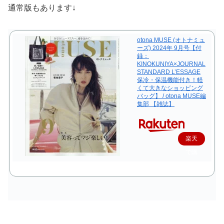
通常版もあります↓
otona MUSE (オトナミュ
ーズ) 2024年 9月号【付
録：
KINOKUNIYA×JOURNAL
STANDARD L’ESSAGE
保冷・保温機能付き！軽
くて大きなショッピング
バッグ】 / otona MUSE編
集部 【雑誌】
楽天
で購
入