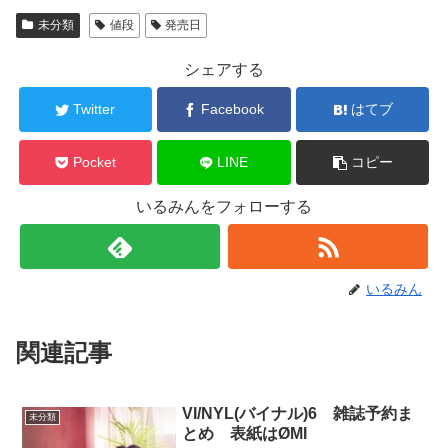
未分類
値段
発売日
シェアする
Twitter
Facebook
はてブ
Pocket
LINE
コピー
いるみんをフォローする
いるみん
関連記事
VI/NYL(バイナル)6 雑誌予約ま
未分類
とめ 表紙はØMI