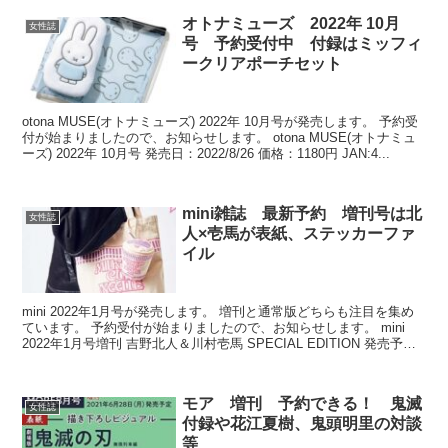
オトナミューズ 2022年 10月
女性誌
号 予約受付中 付録はミッフィ
ークリアポーチセット
otona MUSE(オトナミューズ) 2022年 10月号が発売します。 予約受
付が始まりましたので、お知らせします。 otona MUSE(オトナミュ
ーズ) 2022年 10月号 発売日：2022/8/26 価格：1180円 JAN:4...
mini雑誌 最新予約 増刊号は北
女性誌
人×壱馬が表紙、ステッカーファ
イル
mini 2022年1月号が発売します。 増刊と通常版どちらも注目を集め
ています。 予約受付が始まりましたので、お知らせします。 mini
2022年1月号増刊 吉野北人＆川村壱馬 SPECIAL EDITION 発売予定
日：2021年12...
モア 増刊 予約できる！ 鬼滅
女性誌
付録や花江夏樹、鬼頭明里の対談
等