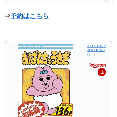
⇒
予約はこちら
おぱんちゅう
さぎ [ 可哀想
に！ ]
楽
天
で
購
入