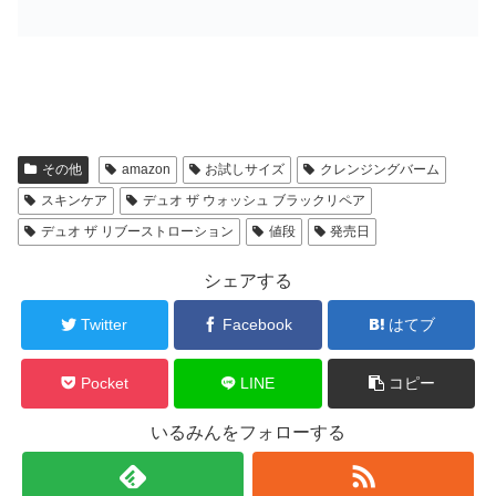
購
入
その他
amazon
お試しサイズ
クレンジングバーム
スキンケア
デュオ ザ ウォッシュ ブラックリペア
デュオ ザ リブーストローション
値段
発売日
シェアする
Twitter
Facebook
はてブ
Pocket
LINE
コピー
いるみんをフォローする