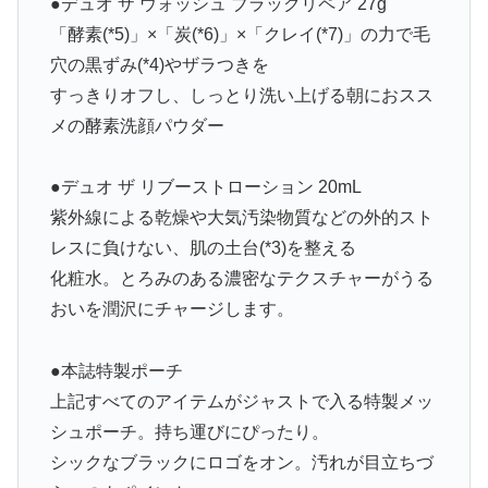
●デュオ ザ ウォッシュ ブラックリペア 27g
「酵素(*5)」×「炭(*6)」×「クレイ(*7)」の力で毛
穴の黒ずみ(*4)やザラつきを
すっきりオフし、しっとり洗い上げる朝におスス
メの酵素洗顔パウダー
●デュオ ザ リブーストローション 20mL
紫外線による乾燥や大気汚染物質などの外的スト
レスに負けない、肌の土台(*3)を整える
化粧水。とろみのある濃密なテクスチャーがうる
おいを潤沢にチャージします。
●本誌特製ポーチ
上記すべてのアイテムがジャストで入る特製メッ
シュポーチ。持ち運びにぴったり。
シックなブラックにロゴをオン。汚れが目立ちづ