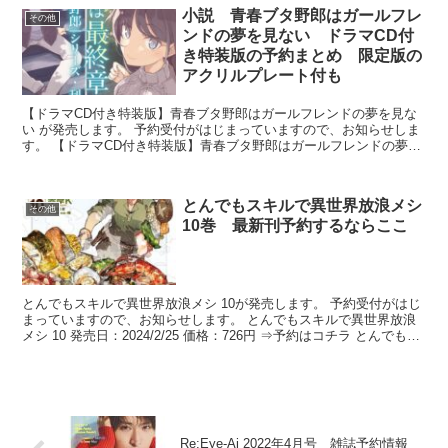
小説 青春ブタ野郎はガールフレ
その他
ンドの夢を見ない ドラマCD付
き特装版の予約まとめ 限定版の
アクリルプレート付も
【ドラマCD付き特装版】青春ブタ野郎はガールフレンドの夢を見な
い が発売します。 予約受付がはじまっていますので、お知らせしま
す。 【ドラマCD付き特装版】青春ブタ野郎はガールフレンドの夢を
見ない 発売日：2024/8/9 価格：2970円...
とんでもスキルで異世界放浪メシ
その他
10巻 最新刊予約するならここ
とんでもスキルで異世界放浪メシ 10が発売します。 予約受付がはじ
まっていますので、お知らせします。 とんでもスキルで異世界放浪
メシ 10 発売日：2024/2/25 価格：726円 ⇒予約はコチラ とんでもス
キルで異世界放浪メシ 10 （...
Re:Eye-Ai 2022年4月号 雑誌予約情報