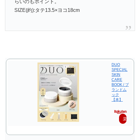
らいのもポイント。
SIZE(約):タテ13.5×ヨコ18cm
DUO
SPECIAL
SKIN
CARE
BOOK / ブ
ランドム
ック
【本】
楽
天
で