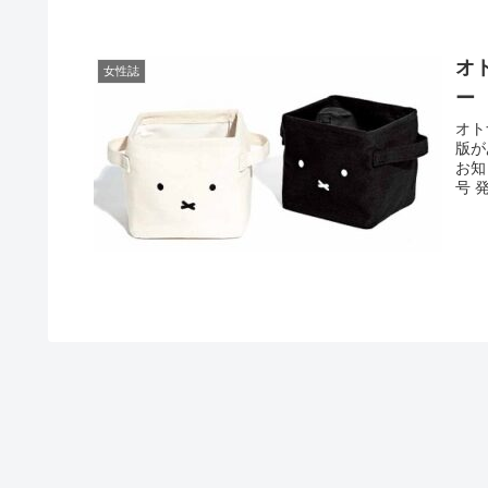
オ
女性誌
ー
オト
版が
お知
号 