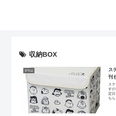
収納BOX
ス
女性誌
刊
ステ
すの
定日
ちら↓ 