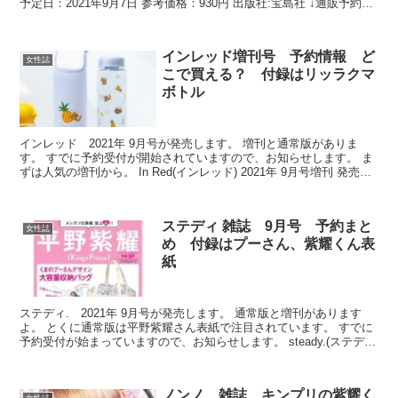
予定日：2021年9月7日 参考価格：930円 出版社:宝島社 ↓通販予約は
こちら↓ ...
インレッド増刊号 予約情報 ど
女性誌
こで買える？ 付録はリッラクマ
ボトル
インレッド 2021年 9月号が発売します。 増刊と通常版がありま
す。 すでに予約受付が開始されていますので、お知らせします。 ま
ずは人気の増刊から。 In Red(インレッド) 2021年 9月号増刊 発売予
定日：2021年8月5日 参考...
ステディ 雑誌 9月号 予約まと
女性誌
め 付録はプーさん、紫耀くん表
紙
ステディ. 2021年 9月号が発売します。 通常版と増刊があります
よ。 とくに通常版は平野紫耀さん表紙で注目されています。 すでに
予約受付が始まっていますので、お知らせします。 steady.(ステデ
ィ.) 2021年 9月号 発売予定日...
ノンノ 雑誌 キンプリの紫耀く
女性誌