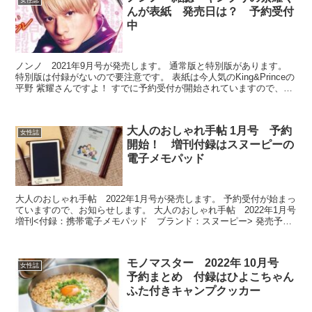
んが表紙 発売日は？ 予約受付
中
ノンノ 2021年9月号が発売します。 通常版と特別版があります。
特別版は付録がないので要注意です。 表紙は今人気のKing&Princeの
平野 紫耀さんですよ！ すでに予約受付が開始されていますので、お
知らせします。 non・no(ノン...
大人のおしゃれ手帖 1月号 予約
女性誌
開始！ 増刊付録はスヌーピーの
電子メモパッド
大人のおしゃれ手帖 2022年1月号が発売します。 予約受付が始まっ
ていますので、お知らせします。 大人のおしゃれ手帖 2022年1月号
増刊<付録：携帯電子メモパッド ブランド：スヌーピー> 発売予定
日：2021年12月7日 参考価格：98...
モノマスター 2022年 10月号
女性誌
予約まとめ 付録はひよこちゃん
ふた付きキャンプクッカー