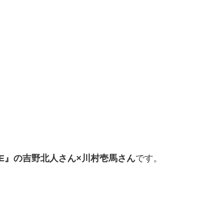
 TRIBE』の吉野北人さん×川村壱馬さん
です。