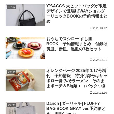
Y’SACCS 大ヒットバッグが限定
その他
デザインで登場! 2WAYショルダ
ーリュックBOOKの予約情報まと
め
2025.04.12
おうちでスシロー すし皿
その他
BOOK 予約情報まとめ 付録は
黄皿、赤皿、黒皿の3枚セット
2024.12.01
オレンジページ 2025年 1/17号増
その他
刊 予約情報 特別付録号はサッ
ポロ一番 みそラーメン そのま
まポーチ＆Big麺エコバックつき
2024.11.10
Darich [ダーリッチ] FLUFFY
その他
BAG BOOK GRAY ver.予約まと
め PINK ver.も