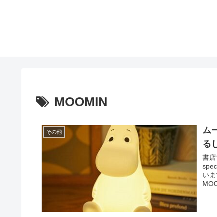
MOOMIN
ム
その他
る
書店
sp
いま
MOO