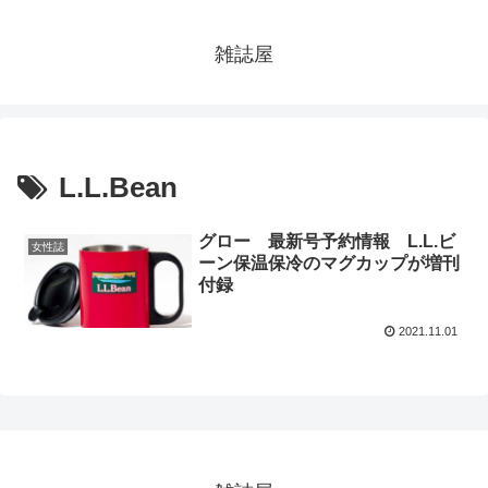
雑誌屋
L.L.Bean
グロー 最新号予約情報 L.L.ビ
女性誌
ーン保温保冷のマグカップが増刊
付録
2021.11.01