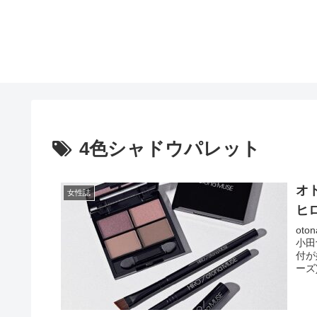
4色シャドウパレット
オ
女性誌
ヒ
ot
小田
付が
ーズ)