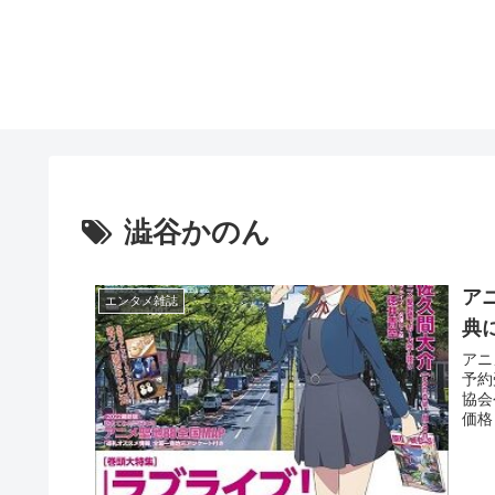
澁谷かのん
アニ
エンタメ雑誌
典
アニ
予約
協会
価格：