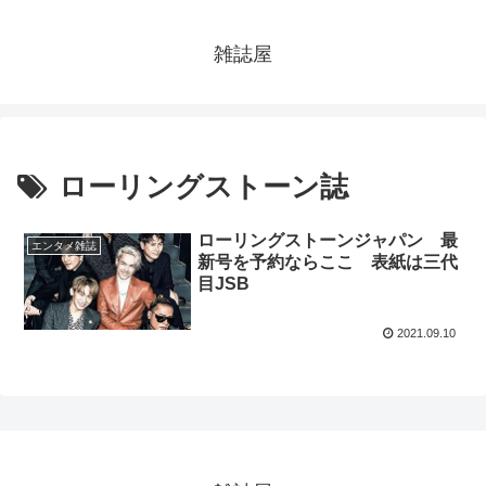
雑誌屋
ローリングストーン誌
ローリングストーンジャパン 最
エンタメ雑誌
新号を予約ならここ 表紙は三代
目JSB
2021.09.10