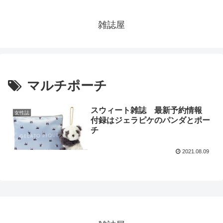
雑誌屋
マルチポーチ
スウィート雑誌 最新予約情報
女性誌
付録はジェラピケのパンダとポー
チ
2021.08.09